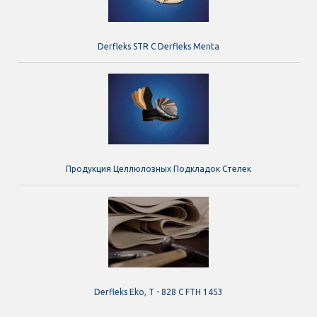
Derfleks STR C Derfleks Menta
Продукция Целлюлозных Подкладок Стелек
Derfleks Eko, T - 828 C FTH 1453