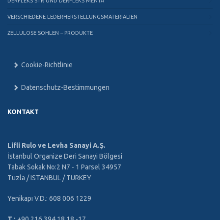
DERFLEKS STR UND DERFLEKS MENTA
VERSCHIEDENE LEDERHERSTELLUNGSMATERIALIEN
ZELLULOSE SOHLEN – PRODUKTE
Cookie-Richtlinie
Datenschutz-Bestimmungen
KONTAKT
Lifli Rulo ve Levha Sanayi A.Ş.
İstanbul Organize Deri Sanayi Bölgesi
Tabak Sokak No:2 N7 - 1 Parsel 34957
Tuzla / ISTANBUL / TURKEY
Yenikapı V.D.: 608 006 1229
T :
+90 216 394 18 18 -17